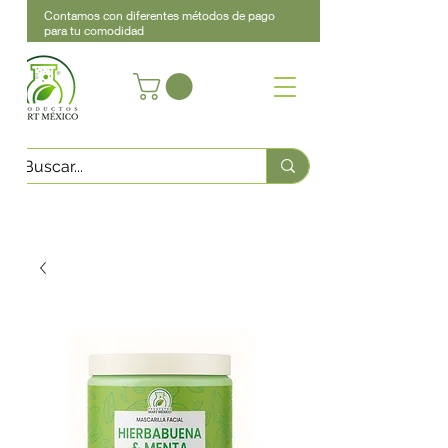
Contamos con diferentes métodos de pago
para tu comodidad
Acerca de
Contacto
Asistencia
Llama
442 460 9368