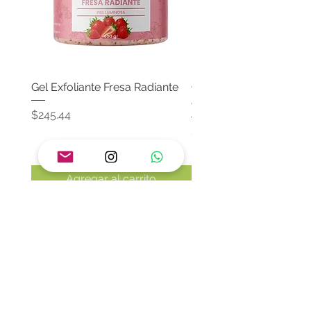
Gel Exfoliante Fresa Radiante
Crema Neutra Con FPS
Corporal & Facial
Precio
$245.44
Precio
$174.65
Agregar al carrito