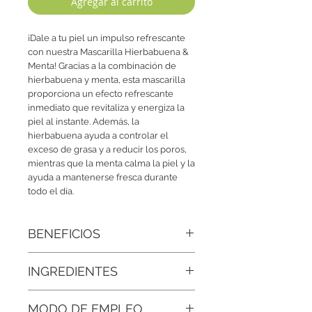
Agregar al carrito
¡Dale a tu piel un impulso refrescante
con nuestra Mascarilla Hierbabuena &
Menta! Gracias a la combinación de
hierbabuena y menta, esta mascarilla
proporciona un efecto refrescante
inmediato que revitaliza y energiza la
piel al instante. Además, la
hierbabuena ayuda a controlar el
exceso de grasa y a reducir los poros,
mientras que la menta calma la piel y la
ayuda a mantenerse fresca durante
todo el día.
BENEFICIOS
• Efecto refrescante inmediato
: La
INGREDIENTES
combinación de hierbabuena y menta
aporta una sensación fresca que
Agua Desionizada, Aceites naturales,
revitaliza la piel al instante.
MODO DE EMPLEO
Colágeno hidrolizado, Extracto de