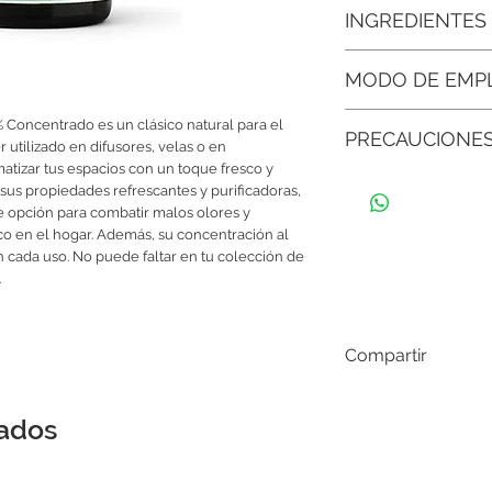
• Es un clásico natura
INGREDIENTES
velas o preparaciones
toque fresco y herbal.
COMPOSICIÓN (INC
MODO DE EMP
• Purifica el ambiente:
mantener espacios fre
Utiliza unas gotas en 
% Concentrado es un clásico natural para el
desagradables.
PRECAUCIONE
diluye en un aceite p
 utilizado en difusores, velas o en
un baño tibio para 
• Armoniza rutinas de 
atizar tus espacios con un toque fresco y
Usar siempre diluido, n
diluidos, aporta liger
 sus propiedades refrescantes y purificadoras,
mucosas. Mantener fue
e opción para combatir malos olores y
• Funciona como repe
o en el hogar. Además, su concentración al
mosquitos e insectos 
n cada uso. No puede faltar en tu colección de
agresivos.
.
• Equilibra las emoci
reducir la sensación d
Compartir
ánimo.
nados