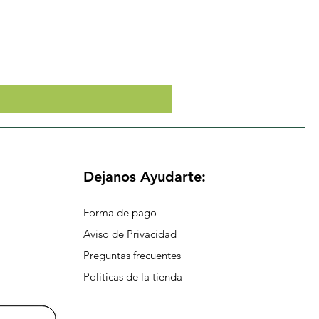
Crema Neutra Con FPS 30 Co
Precio
$174.65
Dejanos Ayudarte:
Forma de pago
Aviso de Privacidad
Preguntas frecuentes
Políticas de la tienda