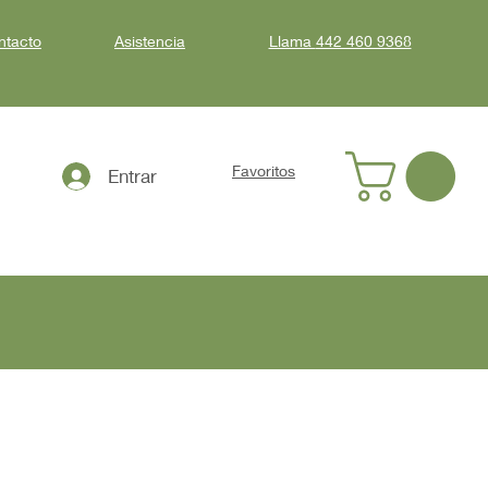
ntacto
Asistencia
Llama
442 460 9368
Favoritos
Entrar