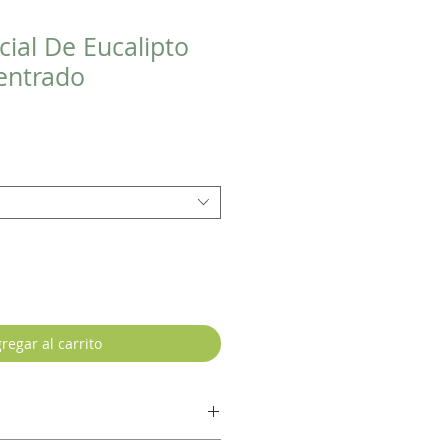
cial De Eucalipto
entrado
regar al carrito