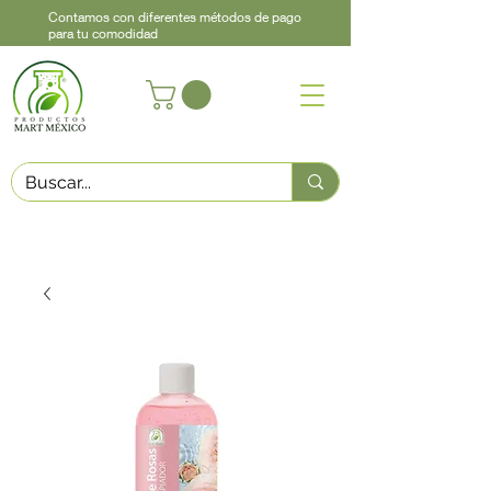
Contamos con diferentes métodos de pago
para tu comodidad
Acerca de
Contacto
Asistencia
Llama
442 460 9368