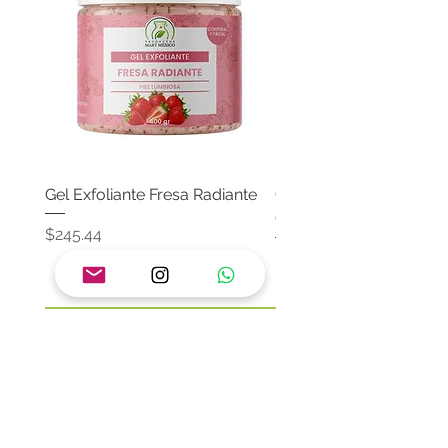
Gel Exfoliante Fresa Radiante
Crema Neutra Con FPS
Corporal & Facial
Precio
$245.44
Precio
$174.65
Agregar al carrito