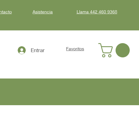
ntacto
Asistencia
Llama
442 460 9368
Favoritos
Entrar