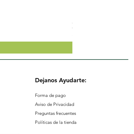
Crema Neutra Con FPS 30 Co
Precio
$174.65
Dejanos Ayudarte:
Forma de pago
Aviso de Privacidad
Preguntas frecuentes
Políticas de la tienda