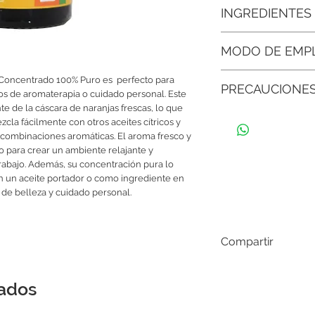
• Mejora la calidad de
INGREDIENTES
dormir, ayuda a lograr
COMPOSICIÓN (INCI)
• Se mezcla con otros 
MODO DE EMP
Citrus sinensis
su frescura en combin
Agrega unas gotas de
Concentrado 100% Puro es  perfecto para 
• Aporta serenidad en l
PRECAUCIONE
caliente.Agrega unas 
tos de aromaterapia o cuidado personal. Este 
difusores durante el tr
húmeda para crear una
e de la cáscara de naranjas frescas, lo que 
Guardar en un ambient
aplicándola al área d
• Versátil en mezclas 
zcla fácilmente con otros aceites cítricos y 
del envase bien cerr
a una loción o humecta
aceites como lavanda,
 combinaciones aromáticas. El aroma fresco y 
Si siente molestias al
fragancias únicas.
to para crear un ambiente relajante y 
con abundante agua.
rabajo. Además, su concentración pura lo 
en un aceite portador o como ingrediente en 
 de belleza y cuidado personal.
Compartir
nados