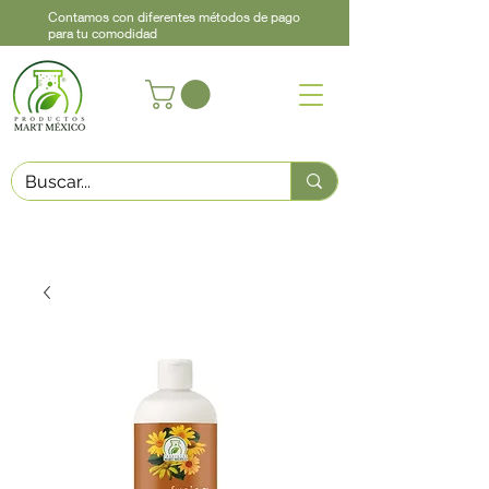
Contamos con diferentes métodos de pago
para tu comodidad
Acerca de
Contacto
Asistencia
Llama
442 460 9368