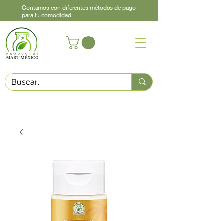
Contamos con diferentes métodos de pago
para tu comodidad
Acerca de
Contacto
Asistencia
Llama
442 460 9368