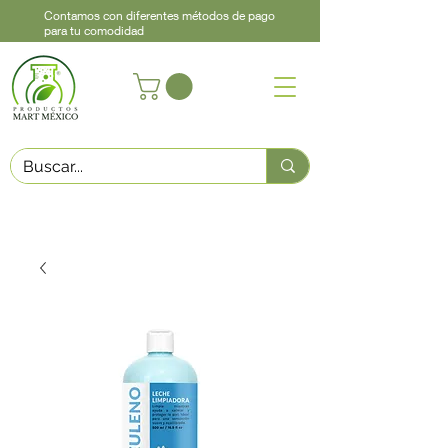
Contamos con diferentes métodos de pago
para tu comodidad
Acerca de
Contacto
Asistencia
Llama
442 460 9368