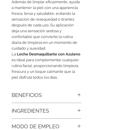
Además de limpiar eficazmente, ayuda
a mantener la piel con una apariencia
fresca, tersa y saludable, evitando la
sensación de resequedad o tirantez
después de cada uso. Su aplicación
deja una sensación sedosa y
confortable que convierte la rutina
diaria de limpieza en un momento de
cuidado y suavidad.
La
Leche Desmaquillante con Azuleno
es ideal para complementar cualquier
rutina facial, proporcionando limpieza,
frescura y un toque calmante que la
piel disfruta todos los días.
BENEFICIOS
● Efecto calmante: El azuleno ayuda a
INGREDIENTES
brindar una sensación de confort y
suavidad, ideal para una limpieza facial
Agua Desionizada (Aqua), Azuleno,
delicada y agradable.
MODO DE EMPLEO
Extracto de Manzanilla, Aceites