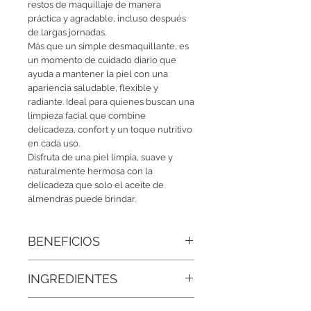
restos de maquillaje de manera
práctica y agradable, incluso después
de largas jornadas.
Más que un simple desmaquillante, es
un momento de cuidado diario que
ayuda a mantener la piel con una
apariencia saludable, flexible y
radiante. Ideal para quienes buscan una
limpieza facial que combine
delicadeza, confort y un toque nutritivo
en cada uso.
Disfruta de una piel limpia, suave y
naturalmente hermosa con la
delicadeza que solo el aceite de
almendras puede brindar.
BENEFICIOS
● Nutrición y suavidad: El aceite de
INGREDIENTES
almendras ayuda a brindar una
sensación nutritiva que deja la piel
Agua Desionizada (Aqua), Glicerina
suave, flexible y confortable.