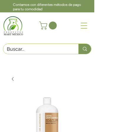
Contamos con diferentes métodos de pago
para tu comodidad
Acerca de
Contacto
Asistencia
Llama
442 460 9368