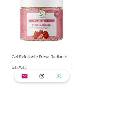
Gel Exfoliante Fresa Radiante
Crema Neutra Con FPS
Corporal & Facial
Precio
$245.44
Precio
$174.65
Agregar al carrito