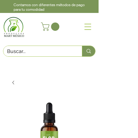
Contamos con diferentes métodos de pago
para tu comodidad
Acerca de
Contacto
Asistencia
Llama
442 460 9368