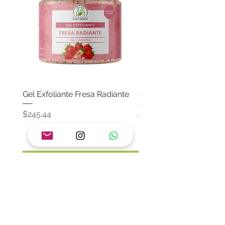
Gel Exfoliante Fresa Radiante
Crema Neutra Con FPS
Corporal & Facial
Precio
$245.44
Precio
$174.65
Agregar al carrito