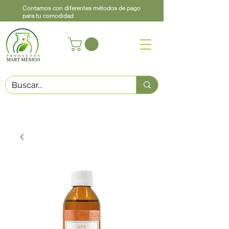
Contamos con diferentes métodos de pago
para tu comodidad
Acerca de
Contacto
Asistencia
Llama
442 460 9368