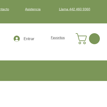
ntacto
Asistencia
Llama
442 460 9368
Favoritos
Entrar