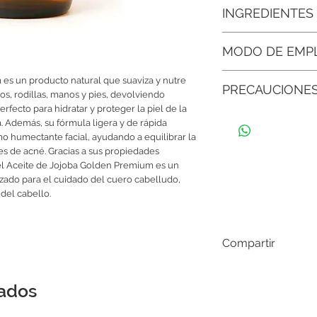
• Regula la producció
INGREDIENTES
grasas, ya que ayuda a
rostro fresco y unifor
INCI: Simmondsia C
MODO DE EMP
• Suaviza y nutre zon
manos y pies, devolvie
Aplica en el cuerpo, s
es un producto natural que suaviza y nutre
PRECAUCIONE
circulares hasta adso
os, rodillas, manos y pies, devolviendo
•
Cuidado corporal dia
unos minutos, seg
masaje para hidratar 
perfecto para hidratar y proteger la piel de la
Guardar en un ambient
experiencia relajante.
. Además, su fórmula ligera y de rápida
del envase bien cerr
mo humectante facial, ayudando a equilibrar la
Si siente molestias al
• Favorece la regener
es de acné. Gracias a sus propiedades
con abundante agua.
dormir, potencia los 
, el Aceite de Jojoba Golden Premium es un
la piel.
izado para el cuidado del cuero cabelludo,
 del cabello.
• Ilumina el cutis apa
y un aspecto fresco a 
Compartir
nados