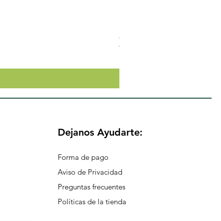
Crema Neutra Con FPS 30 Co
Precio
$174.65
Dejanos Ayudarte:
Forma de pago
Aviso de Privacidad
Preguntas frecuentes
Políticas de la tienda