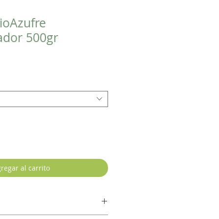
BioAzufre
ador 500gr
regar al carrito