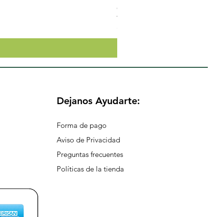
Crema Neutra Con FPS 30 Co
Precio
$174.65
Dejanos Ayudarte:
Forma de pago
Aviso de Privacidad
Preguntas frecuentes
Políticas de la tienda