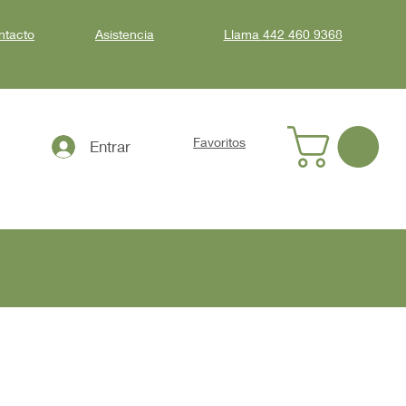
ntacto
Asistencia
Llama
442 460 9368
Favoritos
Entrar