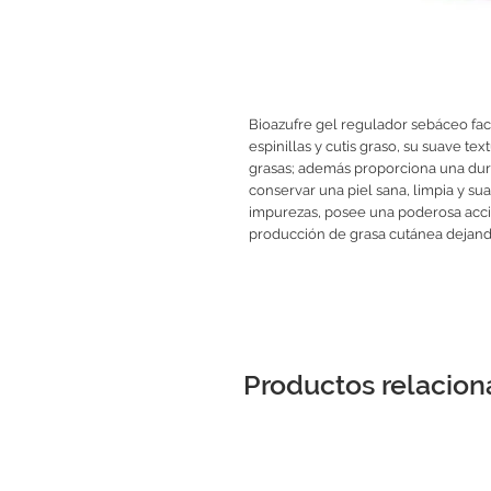
Bioazufre gel regulador sebáceo faci
espinillas y cutis graso, su suave tex
grasas; además proporciona una dura
conservar una piel sana, limpia y su
impurezas, posee una poderosa acci
producción de grasa cutánea dejando
Productos relacio