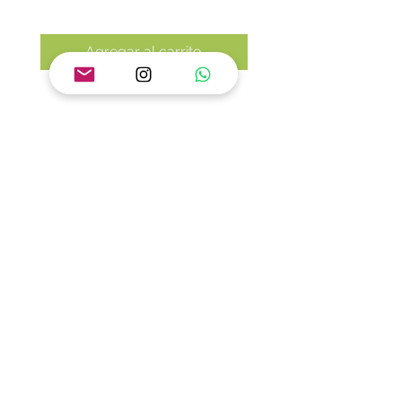
Agregar al carrito
Contacto
Dirección:
Santiago de Querétaro, Qro.
Teléfono:
442 460 9368