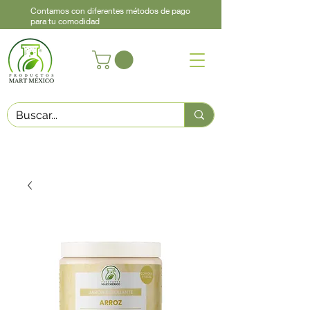
Contamos con diferentes métodos de pago
para tu comodidad
Acerca de
Contacto
Asistencia
Llama
442 460 9368