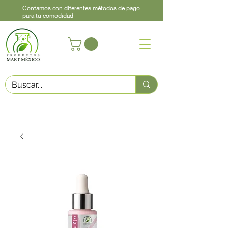
Contamos con diferentes métodos de pago
para tu comodidad
Acerca de
Contacto
Asistencia
Llama
442 460 9368