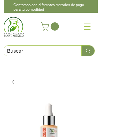
Contamos con diferentes métodos de pago
para tu comodidad
Acerca de
Contacto
Asistencia
Llama
442 460 9368