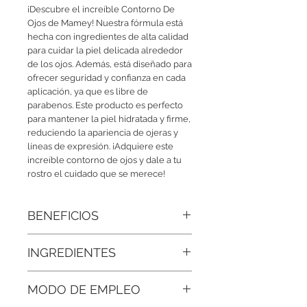
¡Descubre el increíble Contorno De 
Ojos de Mamey! Nuestra fórmula está 
hecha con ingredientes de alta calidad 
para cuidar la piel delicada alrededor 
de los ojos. Además, está diseñado para 
ofrecer seguridad y confianza en cada 
aplicación, ya que es libre de 
parabenos. Este producto es perfecto 
para mantener la piel hidratada y firme, 
reduciendo la apariencia de ojeras y 
líneas de expresión. ¡Adquiere este 
increíble contorno de ojos y dale a tu 
rostro el cuidado que se merece!
BENEFICIOS
• Hidratación nutritiva:
El mamey
INGREDIENTES
aporta vitaminas y aceites naturales
que mantienen la piel del contorno
Agua Destilada, Aceite De Mamey Bio,
suave y fresca durante todo el día.
MODO DE EMPLEO
Glicerina Vegetal, Alantoína,
Provitamina B5, Proteína De Seda,
• Ilumina el contorno de ojos:
Favorece