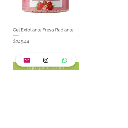
Gel Exfoliante Fresa Radiante
Crema Neutra Con FPS
Corporal & Facial
Precio
$245.44
Precio
$174.65
Agregar al carrito