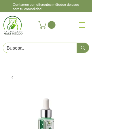
Contamos con diferentes métodos de pago
para tu comodidad
Acerca de
Contacto
Asistencia
Llama
442 460 9368