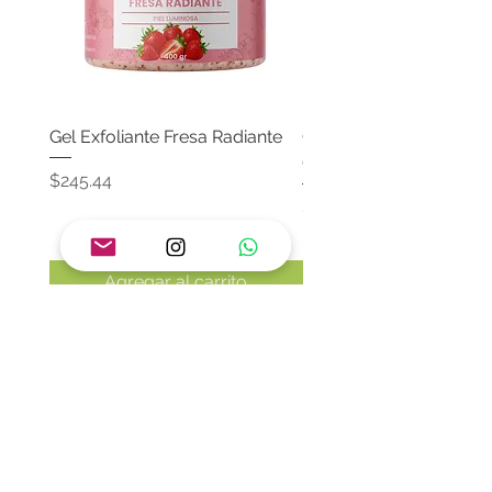
Gel Exfoliante Fresa Radiante
Crema Neutra Con FPS
Corporal & Facial
Precio
$245.44
Precio
$174.65
Agregar al carrito