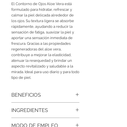
El Contorno de Ojos Aloe Vera está
formulado para hidratar, refrescar y
calmar la piel delicada alrededor de
los ojos. Su textura ligera se absorbe
rápidamente, ayudando a reducir la
sensación de fatiga, suavizar la piel y
aportar una sensación inmediata de
frescura. Gracias a las propiedades
regeneradoras del aloe vera,
contribuye a mejorar la elasticidad,
atenuar la resequedad y brindar un
aspecto revitalizado y saludable a la
mirada. Ideal para uso diario y para todo
tipo de piel.
BENEFICIOS
Hidratación profunda:
Mantiene la
INGREDIENTES
humedad esencial en la piel, evitando
la sequedad y aportando una textura
Agua Destilada, Extracto De Aloe Vera,
suave.
MODO DE EMPLEO
Aceite De Aloe Vera Bio, Glicerina