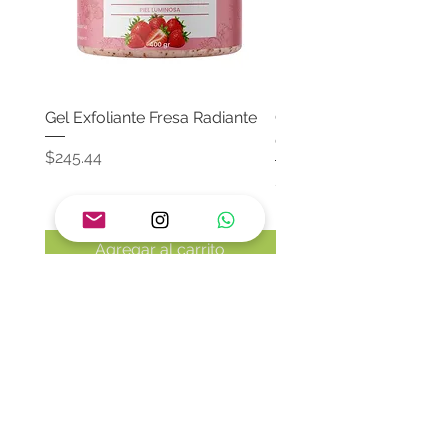
Gel Exfoliante Fresa Radiante
Crema Neutra Con FPS
Corporal & Facial
Precio
$245.44
Precio
$174.65
Agregar al carrito