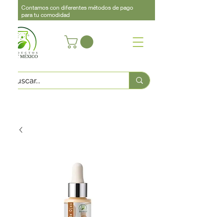
Contamos con diferentes métodos de pago
para tu comodidad
Acerca de
Contacto
Asistencia
Llama
442 460 9368