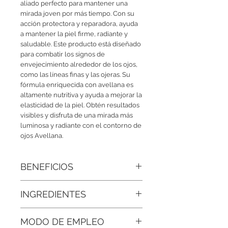
aliado perfecto para mantener una 
mirada joven por más tiempo. Con su 
acción protectora y reparadora, ayuda 
a mantener la piel firme, radiante y 
saludable. Este producto está diseñado 
para combatir los signos de 
envejecimiento alrededor de los ojos, 
como las líneas finas y las ojeras. Su 
fórmula enriquecida con avellana es 
altamente nutritiva y ayuda a mejorar la 
elasticidad de la piel. Obtén resultados 
visibles y disfruta de una mirada más 
luminosa y radiante con el contorno de 
ojos Avellana.
BENEFICIOS
• Mirada joven por más tiempo:
Con su
INGREDIENTES
acción protectora y reparadora, ayuda
a mantener la piel firme, radiante y
Agua Destilada, Aceite De Avellana Bio,
saludable.
MODO DE EMPLEO
Proteína De Seda, Provitamina B5,