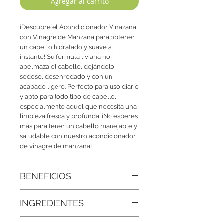
Agregar al carrito
¡Descubre el Acondicionador Vinazana 
con Vinagre de Manzana para obtener 
un cabello hidratado y suave al 
instante! Su fórmula liviana no 
apelmaza el cabello, dejándolo 
sedoso, desenredado y con un 
acabado ligero. Perfecto para uso diario 
y apto para todo tipo de cabello, 
especialmente aquel que necesita una 
limpieza fresca y profunda. ¡No esperes 
más para tener un cabello manejable y 
saludable con nuestro acondicionador 
de vinagre de manzana!
BENEFICIOS
• Cabello brillante y lleno de vida:
El
INGREDIENTES
vinagre de manzana es conocido por
su capacidad para cerrar la cutícula del
Agua Desionizada, Vinagre de