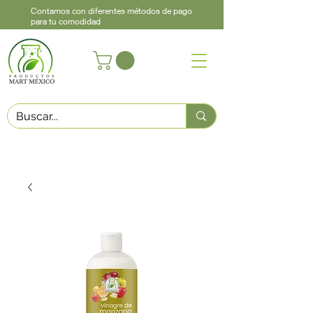
Contamos con diferentes métodos de pago
para tu comodidad
Acerca de
Contacto
Asistencia
Llama
442 460 9368