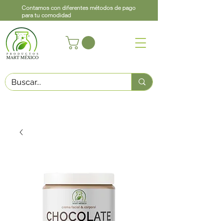
Contamos con diferentes métodos de pago
para tu comodidad
Acerca de
Contacto
Asistencia
Llama
442 460 9368