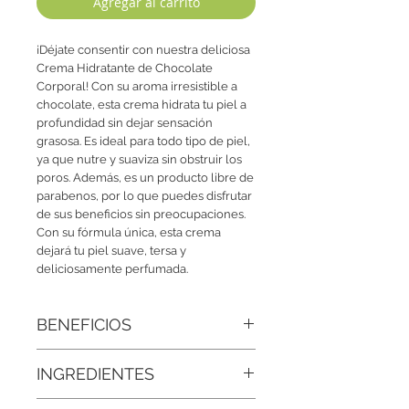
Agregar al carrito
¡Déjate consentir con nuestra deliciosa
Crema Hidratante de Chocolate
Corporal! Con su aroma irresistible a
chocolate, esta crema hidrata tu piel a
profundidad sin dejar sensación
grasosa. Es ideal para todo tipo de piel,
ya que nutre y suaviza sin obstruir los
poros. Además, es un producto libre de
parabenos, por lo que puedes disfrutar
de sus beneficios sin preocupaciones.
Con su fórmula única, esta crema
dejará tu piel suave, tersa y
deliciosamente perfumada.
BENEFICIOS
• Hidratación profunda con efecto
INGREDIENTES
nutritivo:
El cacao es rico en lípidos
naturales que ayudan a retener la
Agua Desionizada, Aceites naturales,