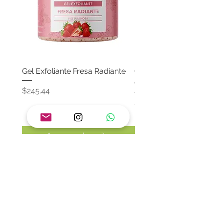
Gel Exfoliante Fresa Radiante
Crema Neutra Con FPS
Corporal & Facial
Precio
$245.44
Precio
$174.65
Agregar al carrito