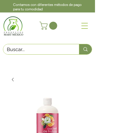
Contamos con diferentes métodos de pago
para tu comodidad
Acerca de
Contacto
Asistencia
Llama
442 460 9368