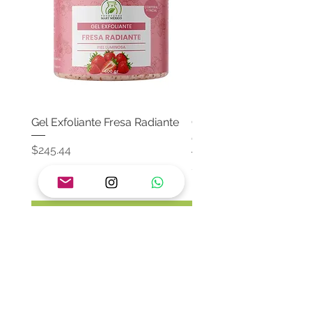
Gel Exfoliante Fresa Radiante
Crema Neutra Con FPS
Corporal & Facial
Precio
$245.44
Precio
$174.65
Agregar al carrito