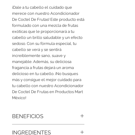
¡Dale a tu cabello el cuidado que 
merece con nuestro Acondicionador 
De Coctel De Frutas! Este producto está 
formulado con una mezcla de frutas 
exóticas que le proporcionará a tu 
cabello un brillo saludable y un efecto 
sedoso. Con su fórmula especial, tu 
cabello se verá y se sentirá 
increíblemente sano, suave y 
manejable. Además, su deliciosa 
fragancia a frutas dejará un aroma 
delicioso en tu cabello. ¡No busques 
más y consigue el mejor cuidado para 
tu cabello con nuestro Acondicionador 
De Coctel De Frutas en Productos Mart 
México!
BENEFICIOS
• Nutrición natural con extractos de
INGREDIENTES
frutas:
Los extractos de mango, fresa,