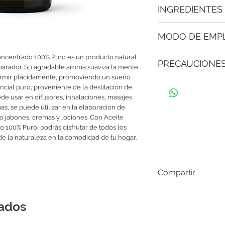
● Favorece la relajaci
INGREDIENTES
ayuda a liberar la ten
Aceite Esencial 
● Experiencia de spa 
MODO DE EMP
masajes relajantes o 
Utiliza unas gotas en 
oncentrado 100% Puro es un producto natural 
● Mejora el descanso
PRECAUCIONE
diluye en un aceite p
arador. Su agradable aroma suaviza la mente 
prepara un ambiente i
un baño tibio para 
ormir plácidamente, promoviendo un sueño 
Usar siempre diluido, n
● Opción 100% natural
ncial puro, proveniente de la destilación de 
mucosas. Mantener fue
para quienes prefiere
ede usar en difusores, inhalaciones, masajes 
sintéticos.
s, se puede utilizar en la elaboración de 
jabones, cremas y lociones. Con Aceite 
● Sensación de lujo n
 100% Puro, podrás disfrutar de todos los 
aporta un aire sofistic
de la naturaleza en la comodidad de tu hogar.
Compartir
nados