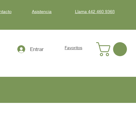
ntacto
Asistencia
Llama
442 460 9368
Favoritos
Entrar