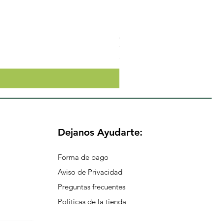
Crema Neutra Con FPS 30 Co
Precio
$174.65
Dejanos Ayudarte:
Forma de pago
Aviso de Privacidad
Preguntas frecuentes
Políticas de la tienda