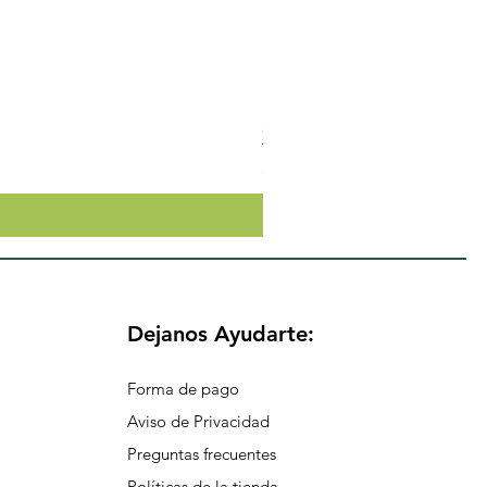
Shampoo Capilar De Vinagr
Precio
$138.60
Dejanos Ayudarte:
Forma de pago
Aviso de Privacidad
Preguntas frecuentes
Políticas de la tienda