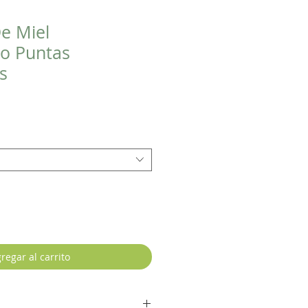
e Miel
o Puntas
s
regar al carrito