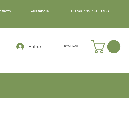
ntacto
Asistencia
Llama
442 460 9368
Favoritos
Entrar