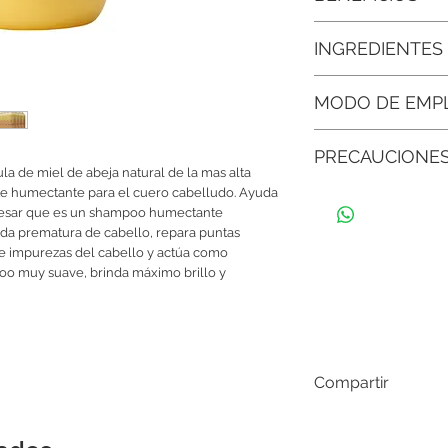
• Aporta brillo natural
INGREDIENTES
haciendo que el cabell
brillante.
Agua Desionizada, Re
MODO DE EMP
Orgánica, Vitamina E, 
• Apto para todo tipo 
Aceite de Argán, Aceit
cabello seco, normal, 
Aplicar el producto s
conservador Libre de
fórmula suave y natura
PRECAUCIONE
distribuyendo genero
a de miel de abeja natural de la mas alta
cuero cabelludo. Enjua
• Fortalece el cabello:
e humectante para el cuero cabelludo. Ayuda
Este producto es excl
antioxidantes que nutr
alcance de los niños. 
a pesar que es un shampoo humectante
fortalecerlo y prevenir
caso de que suceda, 
ída prematura de cabello, repara puntas
signos de irritación o
 e impurezas del cabello y actúa como
• Hidrata profundame
con un especialista.
poo muy suave, brinda máximo brillo y
natural, lo que signif
dejando el cabello más
• Ayuda a equilibrar e
tiene un pH ligerament
cabelludo, lo que ayu
Compartir
salud.