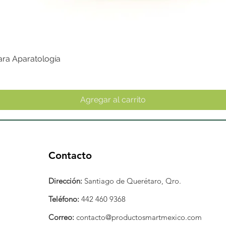
ara Aparatología
Vista rápida
Agregar al carrito
Contacto
Dirección:
Santiago de Querétaro, Qro.
Teléfono:
442 460 9368
Correo:
contacto@productosmartmexico.com