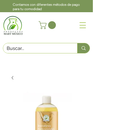
Contamos con diferentes métodos de pago
para tu comodidad
Acerca de
Contacto
Asistencia
Llama
442 460 9368