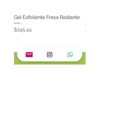
Gel Exfoliante Fresa Radiante
Crema Neutra Con FPS
Corporal & Facial
Precio
$245.44
Precio
$174.65
Agregar al carrito