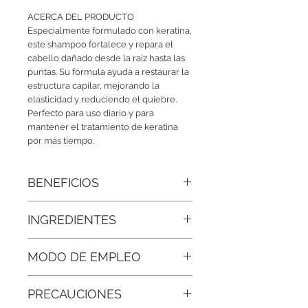
ACERCA DEL PRODUCTO
Especialmente formulado con keratina,
este shampoo fortalece y repara el
cabello dañado desde la raíz hasta las
puntas. Su fórmula ayuda a restaurar la
estructura capilar, mejorando la
elasticidad y reduciendo el quiebre.
Perfecto para uso diario y para
mantener el tratamiento de keratina
por más tiempo.
BENEFICIOS
• Reduce el frizz:
Al suavizar la cutícula
INGREDIENTES
del cabello, ayuda a controlar el
encrespamiento, dejando el cabello
Agua Desionizada, Colágeno
más liso y manejable.
MODO DE EMPLEO
Hidrolizado, Tensoactivo, Keratina
hidrolizada, Aceite de Argán, Queratina
• Aporta brillo:
La keratina mejora la
Aplicar el producto sobre el cabello
cocoil hidrolizada, Regulador de pH,
textura del cabello, haciendo que se
PRECAUCIONES
mojado, distribuyendo generosamente
Aceite de coco, aceite de semilla de
vea más brillante y saludable.
con un ligero masaje en el cuero