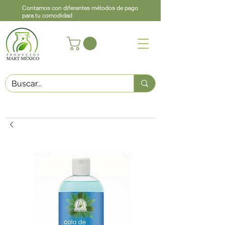
Contamos con diferentes métodos de pago
para tu comodidad
Acerca de
Contacto
Asistencia
Llama
442 460 9368