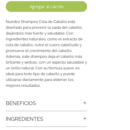
Agregar al carrito
Nuestro Shampoo Cola de Caballo está
diseñado para prevenir la caída del cabello,
dejándolo más fuerte y saludable. Con
ingredientes naturales, como el extracto de
cola de caballo, nutre el cuero cabelludo y
promueve el crecimiento del cabello.
Además, este shampoo deja el cabello más
brillante y sedoso, con un aspecto saludable y
un brillo natural. Con su fórmula suave, es
ideal para todo tipo de cabello y puede
utilizarse diariamente para obtener los
mejores resultados.
BENEFICIOS
• Cabello más brillante y sedoso:
Deja el
INGREDIENTES
cabello con un aspecto saludable, suave y
con brillo natural.
Agua Desionizada, Extracto de cola de