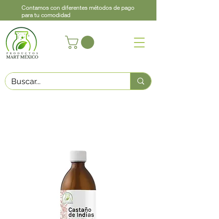
Contamos con diferentes métodos de pago
para tu comodidad
Acerca de
Contacto
Asistencia
Llama
442 460 9368