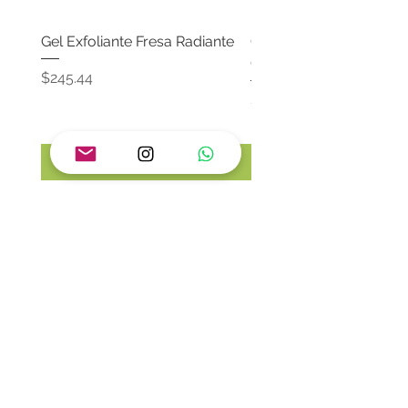
Gel Exfoliante Fresa Radiante
Crema Neutra Con FPS
Corporal & Facial
Precio
$245.44
Precio
$174.65
Agregar al carrito