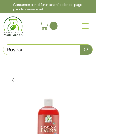
Contamos con diferentes métodos de pago
para tu comodidad
Acerca de
Contacto
Asistencia
Llama
442 460 9368