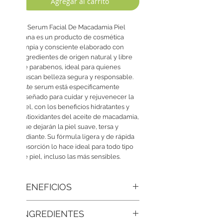
Agregar al carrito
El Serum Facial De Macadamia Piel
Sana es un producto de cosmética
limpia y consciente elaborado con
ingredientes de origen natural y libre
de parabenos, ideal para quienes
buscan belleza segura y responsable.
Este serum está específicamente
diseñado para cuidar y rejuvenecer la
piel, con los beneficios hidratantes y
antioxidantes del aceite de macadamia,
que dejarán la piel suave, tersa y
radiante. Su fórmula ligera y de rápida
absorción lo hace ideal para todo tipo
de piel, incluso las más sensibles.
BENEFICIOS
• Nutrición restauradora de alto nivel:
INGREDIENTES
Sus aceites naturales enriquecen la