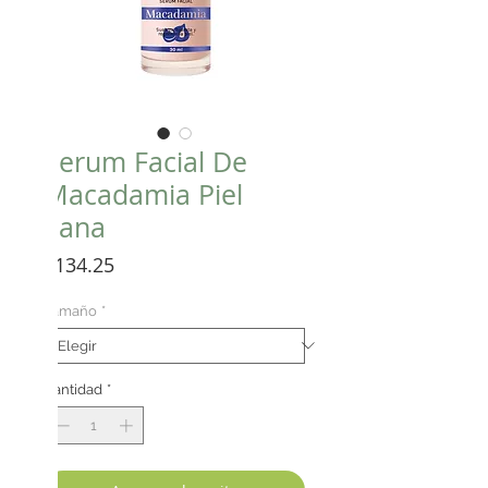
Serum Facial De
Macadamia Piel
Sana
Precio
$134.25
Tamaño
*
Cantidad
*