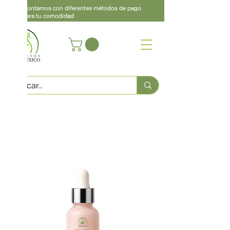
Contamos con diferentes métodos de pago
para tu comodidad
Acerca de
Contacto
Asistencia
Llama
442 460 9368