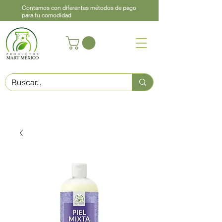
Contamos con diferentes métodos de pago
para tu comodidad
Acerca de
Contacto
Asistencia
Llama
442 460 9368