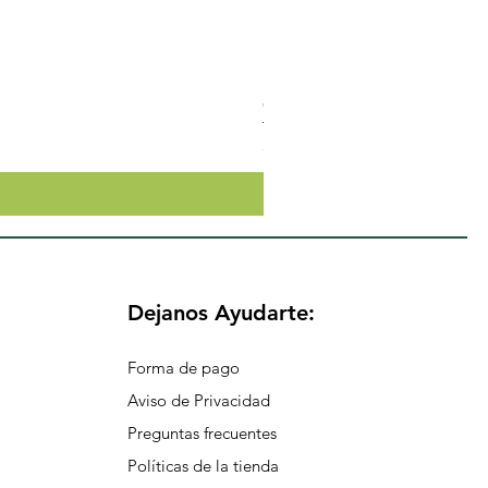
Crema Neutra Con FPS 30 Co
Precio
$174.65
Dejanos Ayudarte:
Forma de pago
Aviso de Privacidad
Preguntas frecuentes
Políticas de la tienda