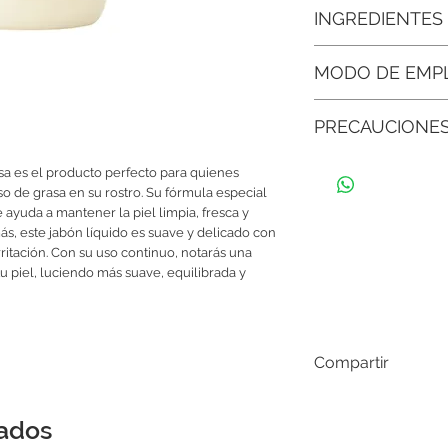
• Control del exceso 
INGREDIENTES
sebo para mantener la p
por más tiempo.
Agua desmineralizada, 
MODO DE EMP
Extracto de bambú, Or
• Textura ligera y fres
Betaína, Carbomero, C
limpia a profundidad y
Colocar suficiente pro
libre de Parabenos.
instante.
PRECAUCIONE
de las manos, bien pa
espuma, y a continuaci
• Preparación para ot
Guardar en un ambient
durante unos segundo
para absorber de mej
asa es el producto perfecto para quienes
del envase bien cerr
circulares ascendentes
faciales específicas pa
o de grasa en su rostro. Su fórmula especial
Si siente molestias al
enjuagar con agua tibi
 ayuda a mantener la piel limpia, fresca y
con abundante agua.
• Tu escudo contra los
ás, este jabón líquido es suave y delicado con
espinillas y puntos ne
irritación. Con su uso continuo, notarás una
manteniendo tu piel c
tu piel, luciendo más suave, equilibrada y
• Suavidad que se not
mejorar la textura de 
uniforme, lisa y con u
Compartir
nados