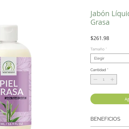
Jabón Líqui
Grasa
Precio
$261.98
Tamaño
*
Elegir
Cantidad
*
Ag
BENEFICIOS