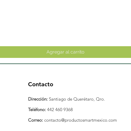
Vista rápida
Agregar al carrito
Contacto
Dirección:
Santiago de Querétaro, Qro.
Teléfono:
442 460 9368
Correo:
contacto@productosmartmexico.com