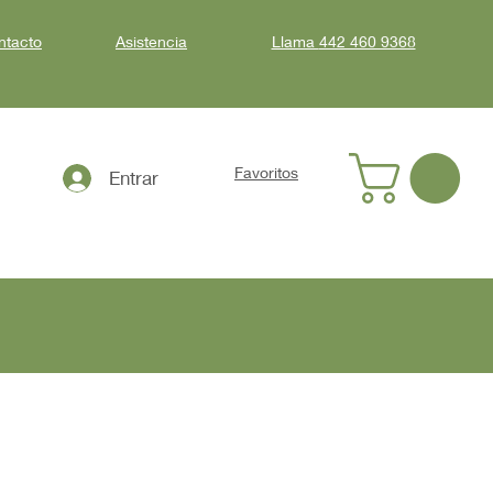
ntacto
Asistencia
Llama
442 460 9368
Favoritos
Entrar