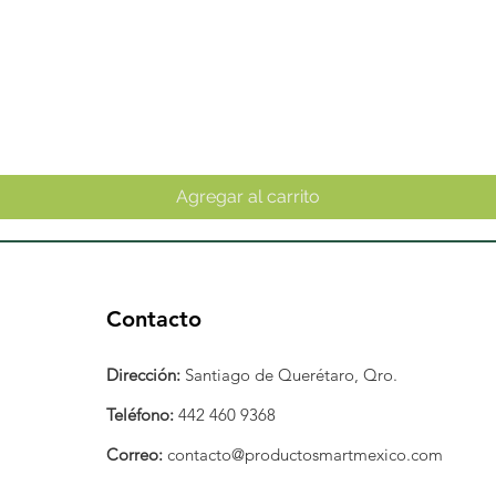
Vista rápida
Agregar al carrito
Contacto
Dirección:
Santiago de Querétaro, Qro.
Teléfono:
442 460 9368
Correo:
contacto@productosmartmexico.com