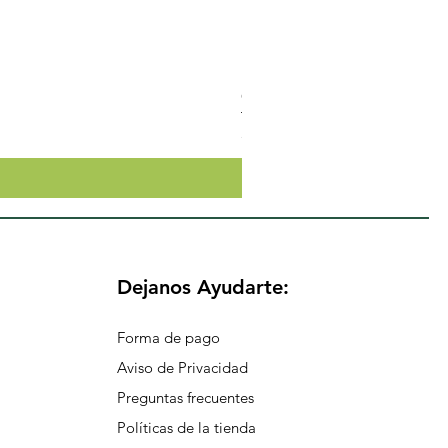
Crema Neutra Con FPS 30 Co
Precio
$174.65
Dejanos Ayudarte:
Forma de pago
Aviso de Privacidad
Preguntas frecuentes
Políticas de la tienda