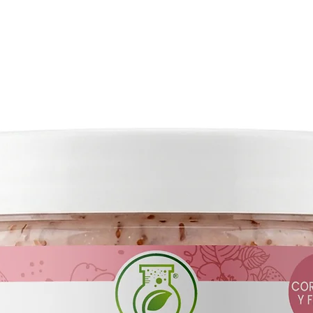
o como parte de la rut
Ayuda a mantener la b
Gracias a sus ingredi
contribuye a fortalec
reducir la pérdida de 
factores ambientales c
contaminación.