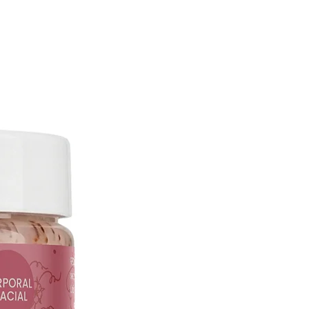
ina diaria de cuidado corporal.
arrera natural de la piel
entes humectantes y emolientes,
er la barrera cutánea, ayudando a
agua y a proteger la piel frente a
omo el viento, el clima seco y la