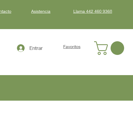
ntacto
Asistencia
Llama
442 460 9368
Favoritos
Entrar