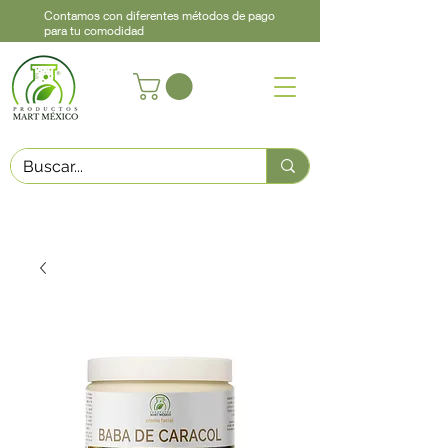
Contamos con diferentes métodos de pago
para tu comodidad
Acerca de
Contacto
Asistencia
Llama
442 460 9368