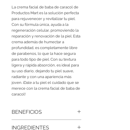
La crema facial de baba de caracol de
Productos Mart es la solución perfecta
para rejuvenecer y revitalizar tu piel.
Con su fórmula única, ayuda a la
regeneración celular, promoviendo la
reparación y renovación de la piel. Esta
crema además de humectar a
profundidad, es completamente libre
de parabenos, lo que la hace segura
para todo tipo de piel. Con su textura
ligera y rápida absorción, es ideal para
su uso diario, dejando tu piel suave,
radiante y con una apariencia más
joven. ¡Dale a tu piel el cuidado que se
merece con la crema facial de baba de
caracol!
BENEFICIOS
• Regeneración celular intensiva:
INGREDIENTES
Gracias a su alto contenido en