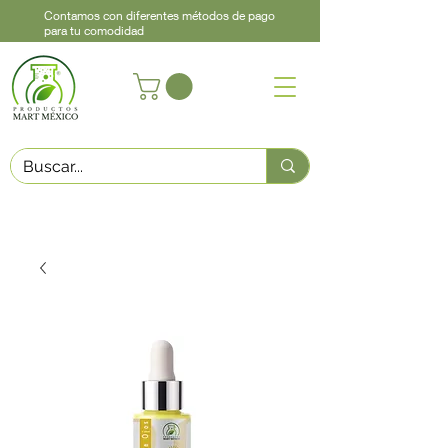
Contamos con diferentes métodos de pago
para tu comodidad
Acerca de
Contacto
Asistencia
Llama
442 460 9368