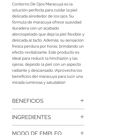
Contorno De Ojos Maracuyá es la 
solución perfecta para cuidar la piel 
delicada alrededor de los ojos. Su 
fórmula de maracuyá ofrece suavidad 
duradera con un acabado 
aterciopelado que deja la piel flexible y 
delicada al tacto. Además, su sensación 
fresca perdura por horas, brindando un 
efecto revitalizante. Este producto es 
ideal para reducir la hinchazón y las 
ojeras, dejando la piel con un aspecto 
radiante y descansado. ¡Aprovecha los 
beneficios del maracuyá para lucir una 
mirada luminosa y saludable!
BENEFICIOS
• Efecto refrescante que despierta tu
INGREDIENTES
mirada:
La frescura del maracuyá
revitaliza de inmediato la piel cansada,
Agua Destilada, Aceite De Maracuyá
dejando los ojos con un aspecto lleno
MODO DE EMPLEO
Bio, Proteína De Seda, Provitamina B5,
de energía y vitalidad.