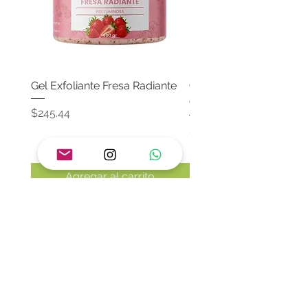
Gel Exfoliante Fresa Radiante
Crema Neutra Con FPS
Corporal & Facial
Precio
$245.44
Precio
$174.65
Agregar al carrito