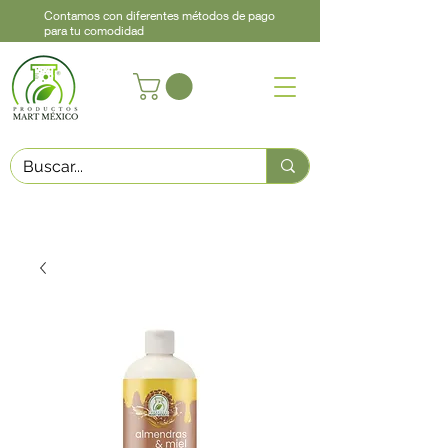
Contamos con diferentes métodos de pago
para tu comodidad
Acerca de
Contacto
Asistencia
Llama
442 460 9368