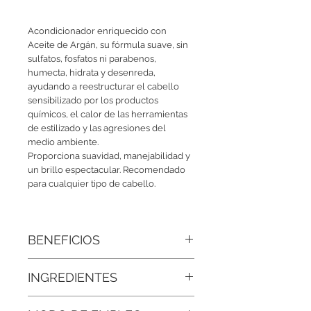
Acondicionador enriquecido con
Aceite de Argán, su fórmula suave, sin
sulfatos, fosfatos ni parabenos,
humecta, hidrata y desenreda,
ayudando a reestructurar el cabello
sensibilizado por los productos
químicos, el calor de las herramientas
de estilizado y las agresiones del
medio ambiente.
Proporciona suavidad, manejabilidad y
un brillo espectacular. Recomendado
para cualquier tipo de cabello.
BENEFICIOS
• Hidratación profunda y duradera:
El
INGREDIENTES
aceite de argán es conocido por sus
potentes propiedades hidratantes que
Agua Desionizada, Aceite de argán,
nutren cada hebra de tu cabello,