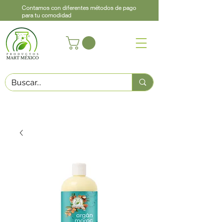
Contamos con diferentes métodos de pago
para tu comodidad
Acerca de
Contacto
Asistencia
Llama
442 460 9368