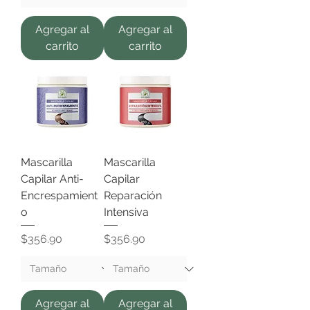
Agregar al
Agregar al
carrito
carrito
Mascarilla
Mascarilla
Capilar Anti-
Capilar
Encrespamient
Reparación
o
Intensiva
Precio
Precio
$356.90
$356.90
Agregar al
Agregar al