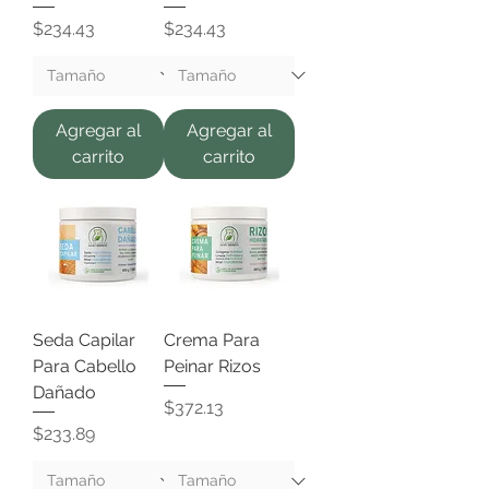
Precio
Precio
$234.43
$234.43
Agregar al
Agregar al
carrito
carrito
Seda Capilar
Crema Para
Para Cabello
Peinar Rizos
Dañado
Precio
$372.13
Precio
$233.89