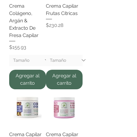
Crema
Crema Capilar
Colágeno,
Frutas Cítricas
Argán &
Precio
$230.28
Extracto De
Fresa Capilar
Precio
$155.93
Agregar al
Agregar al
carrito
carrito
Crema Capilar
Crema Capilar