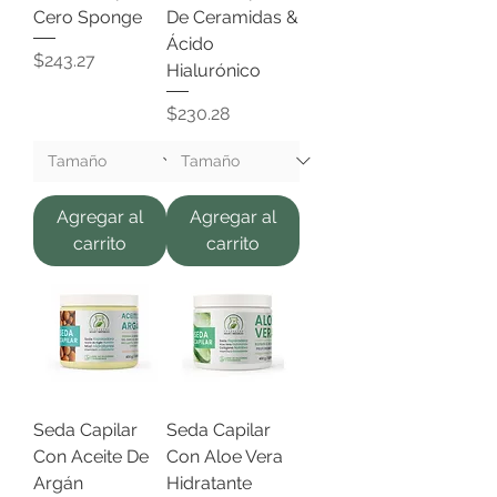
Cero Sponge
De Ceramidas &
Ácido
Precio
$243.27
Hialurónico
Precio
$230.28
Agregar al
Agregar al
carrito
carrito
Seda Capilar
Seda Capilar
Con Aceite De
Con Aloe Vera
Argán
Hidratante