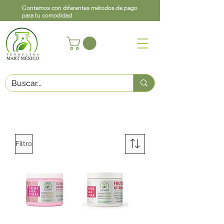
Contamos con diferentes métodos de pago
para tu comodidad
Acerca de
Contacto
Asistencia
Llama
442 460 9368
Filtro