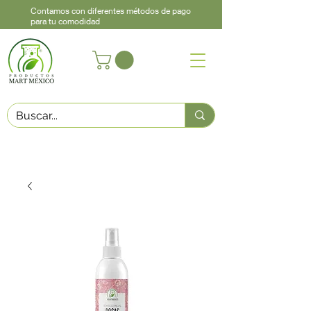
Contamos con diferentes métodos de pago
para tu comodidad
Acerca de
Contacto
Asistencia
Llama
442 460 9368