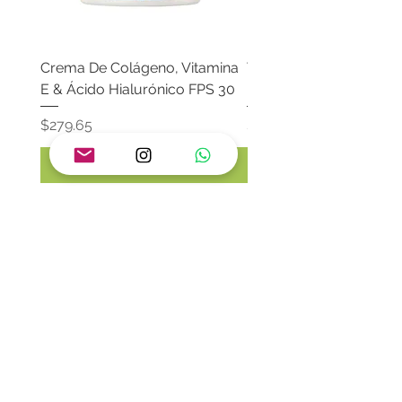
Crema De Colágeno, Vitamina
Tónico Facial Hidratant
E & Ácido Hialurónico FPS 30
Rosas Con Baba De Ca
Precio
Precio
$279.65
$274.02
Agregar al carrito