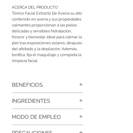
ACERCA DEL PRODUCTO
Tónico Facial Extracto De Avena su alto
contenido en avena y sus propiedades
calmantes proporcionan a las pieles
delicadas y sensibles hidratación,
frescor y bienestar. Ideal para calmar la
piel tras exposiciones solares, después
del afeitado y la depilación. Además,
tonifica, fija el maquillaje y completa la
limpieza facial.
BENEFICIOS
• Hidratación suave y duradera:
El arroz
INGREDIENTES
aporta vitaminas B, E y omega-6 que
hidratan y retienen la humedad.
Agua Desionizada, Extracto de avena,
Además, la avena ayuda a suavizar la
MODO DE EMPLEO
Extracto de arroz Oryza Sativa,
piel y fortalece la barrera cutánea.
Colágeno hidrolizado, conservador
Usando un algodón, aplicar con
Libre de Parabenos, Fragancia.
• Tonifica y cierra poros:
El tónico ayuda
PRECAUCIONES