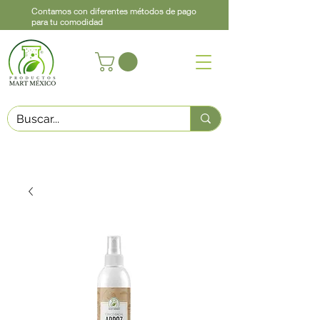
Contamos con diferentes métodos de pago
para tu comodidad
Acerca de
Contacto
Asistencia
Llama
442 460 9368