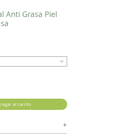
l Anti Grasa Piel
asa
regar al carrito