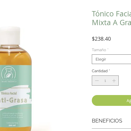
Tónico Facia
Mixta A Gr
Precio
$238.40
Tamaño
*
Elegir
Cantidad
*
Ag
BENEFICIOS