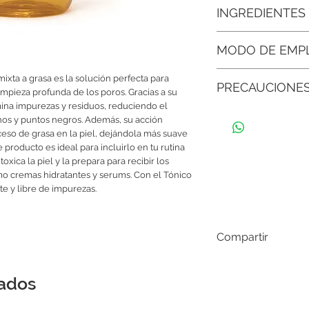
• Controla el exceso d
INGREDIENTES
sebácea, evitando la a
aspecto del rostro.
Agua Desionizada, Alco
MODO DE EMP
Metionato de Zinc, Sil
• Limpieza profunda d
barbadensis, Extracto
residuos, reduciendo 
Usando un algodón, a
Cucumis sativus, Extr
mixta a grasa es la solución perfecta para 
PRECAUCIONE
piel limpia en el rostro
Elastina Hidrolizada, 
pieza profunda de los poros. Gracias a su 
• Prepara la piel para 
fresca, suave y prepar
Coloidal, Agentes Emu
absorción de cremas, 
ina impurezas y residuos, reduciendo el 
Guardar en un ambient
Complejo de Vitamina 
después.
os y puntos negros. Además, su acción 
del envase bien cerr
Conservador Libre de
ceso de grasa en la piel, dejándola más suave 
Si siente molestias al
• Libre de parabenos 
producto es ideal para incluirlo en tu rutina 
con abundante agua
un cuidado más natura
oxica la piel y la prepara para recibir los 
su equilibrio.
mo cremas hidratantes y serums. Con el Tónico 
nte y libre de impurezas.
• Previene brotes e i
poros despejados, ayud
y puntos negros.
Compartir
nados