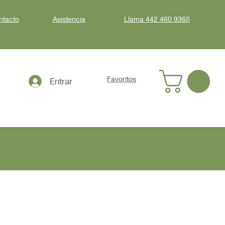
ntacto
Asistencia
Llama
442 460 9368
Favoritos
Entrar