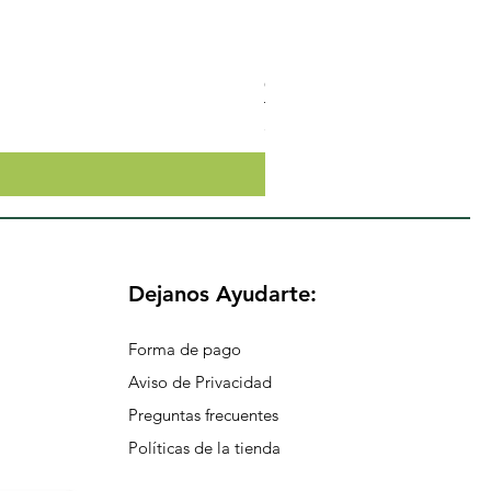
Crema Neutra Con FPS 30 Co
Precio
$174.65
Dejanos Ayudarte:
Forma de pago
Aviso de Privacidad
Preguntas frecuentes
Políticas de la tienda