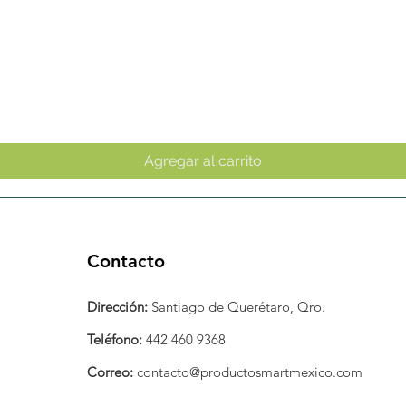
Vista rápida
Agregar al carrito
Contacto
Dirección:
Santiago de Querétaro, Qro.
Teléfono:
442 460 9368
Correo:
contacto@productosmartmexico.com