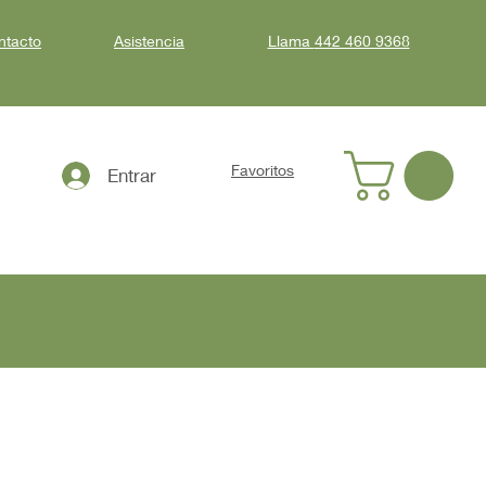
ntacto
Asistencia
Llama
442 460 9368
Favoritos
Entrar