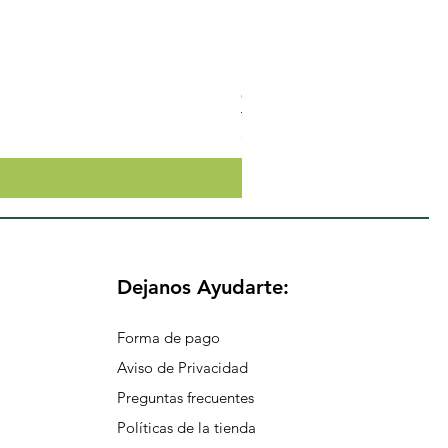
Crema Neutra Con FPS 30 Co
Precio
$174.65
Dejanos Ayudarte:
Forma de pago
Aviso de Privacidad
Preguntas frecuentes
Políticas de la tienda