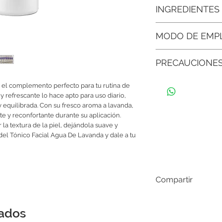
• Efecto relajante y a
INGREDIENTES
reduce el estrés y la 
cuidado facial más pl
Agua Desionizada Ácido
MODO DE EMP
hamamelis, aceite ese
• Mejora la textura y a
lavanda, destilado de
piel más suave, unifo
Usando un algodón, a
parabenos, Fragancia,
PRECAUCIONE
piel limpia en el rostro
• Apto para uso diario:
fresca, suave y prepa
usarlo mañana y noche
Conservar en un lugar 
 el complemento perfecto para tu rutina de 
solar directa y con el
• Tonifica y refresca:
A
y refrescante lo hace apto para uso diario, 
exclusivamente cosmét
profunda y frescura sin
 equilibrada. Con su fresco aroma a lavanda, 
o molestias en la piel
e y reconfortante durante su aplicación. 
con abundante agua.
• Descongestiona los 
a textura de la piel, dejándola suave y 
impurezas atrapadas e
del Tónico Facial Agua De Lavanda y dale a tu 
Compartir
nados