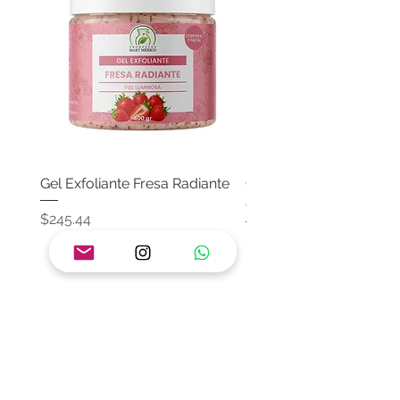
Gel Exfoliante Fresa Radiante
Crema Neutra Con FPS
Corporal & Facial
Precio
$245.44
Precio
$174.65
Agregar al carrito