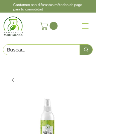
Contamos con diferentes métodos de pago
para tu comodidad
Acerca de
Contacto
Asistencia
Llama
442 460 9368