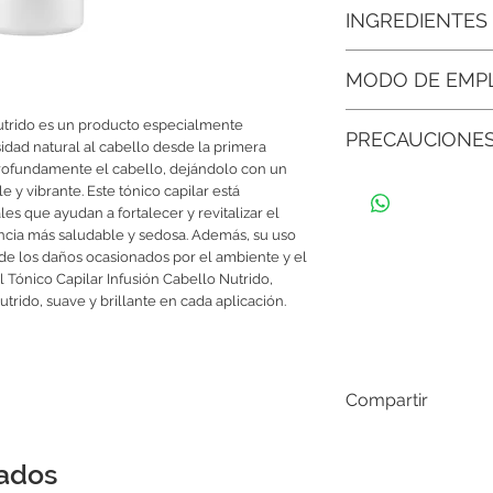
● Brillo radiante desd
INGREDIENTES
luminosidad natural a
y vibrante.
Agua Desionizada, Que
MODO DE EMP
Hidrolizado, Elastina 
● Sensación ligera y f
Arroz, Agentes Emulsi
pesada, aportando un l
Aplique sobre el cabe
Fragancia y conse
utrido es un producto especialmente 
PRECAUCIONE
Peine como de costum
dad natural al cabello desde la primera 
enjuagar.
● Controla el frizz de
profundamente el cabello, dejándolo con un 
Guardar en un ambient
cada hebra alineada,
 y vibrante. Este tónico capilar está 
del envase bien cerr
tiempo.
s que ayudan a fortalecer y revitalizar el 
Si siente molestias al
cia más saludable y sedosa. Además, su uso 
con abundante agua
● Textura más sedosa
de los daños ocasionados por el ambiente y el 
dejándolo increíblemen
 Tónico Capilar Infusión Cabello Nutrido, 
trido, suave y brillante en cada aplicación. 
● Uso versátil para to
adaptarse tanto a cabe
teñidos.
Compartir
nados