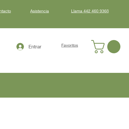
ntacto
Asistencia
Llama
442 460 9368
Favoritos
Entrar