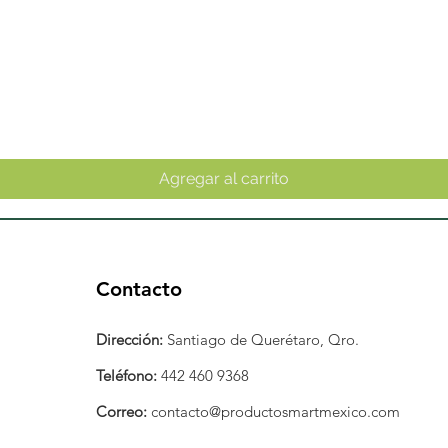
Vista rápida
Agregar al carrito
Contacto
Dirección:
Santiago de Querétaro, Qro.
Teléfono:
442 460 9368
Correo:
contacto@productosmartmexico.com