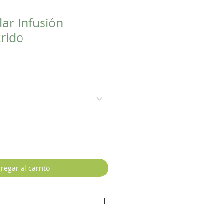
lar Infusión
rido
regar al carrito