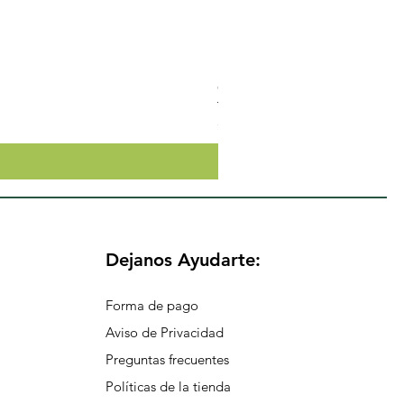
Crema Neutra Con FPS 30 Co
Precio
$174.65
Dejanos Ayudarte:
Forma de pago
Aviso de Privacidad
Preguntas frecuentes
Políticas de la tienda