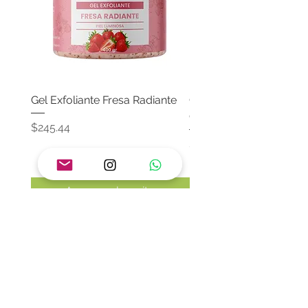
Gel Exfoliante Fresa Radiante
Crema Neutra Con FPS
Corporal & Facial
Precio
$245.44
Precio
$174.65
Agregar al carrito