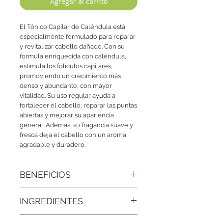
Agregar al carrito
El Tónico Capilar de Caléndula está
especialmente formulado para reparar
y revitalizar cabello dañado. Con su
fórmula enriquecida con caléndula,
estimula los folículos capilares,
promoviendo un crecimiento más
denso y abundante, con mayor
vitalidad. Su uso regular ayuda a
fortalecer el cabello, reparar las puntas
abiertas y mejorar su apariencia
general. Además, su fragancia suave y
fresca deja el cabello con un aroma
agradable y duradero.
BENEFICIOS
• Cabello más denso y abundante:
INGREDIENTES
Estimula los folículos, favoreciendo un
crecimiento con mayor volumen y
Agua, Extracto de caléndula,