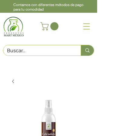
Contamos con diferentes métodos de pago
para tu comodidad
Acerca de
Contacto
Asistencia
Llama
442 460 9368