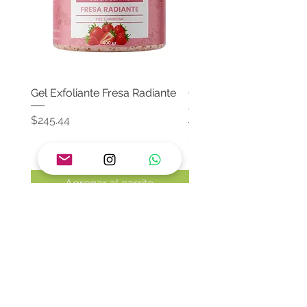
Gel Exfoliante Fresa Radiante
Crema Neutra Con FPS
Corporal & Facial
Precio
$245.44
Precio
$174.65
Agregar al carrito