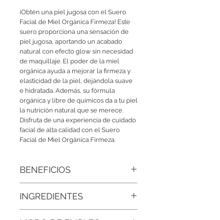
¡Obtén una piel jugosa con el Suero 
Facial de Miel Orgánica Firmeza! Este 
suero proporciona una sensación de 
piel jugosa, aportando un acabado 
natural con efecto glow sin necesidad 
de maquillaje. El poder de la miel 
orgánica ayuda a mejorar la firmeza y 
elasticidad de la piel, dejándola suave 
e hidratada. Además, su fórmula 
orgánica y libre de químicos da a tu piel 
la nutrición natural que se merece. 
Disfruta de una experiencia de cuidado 
facial de alta calidad con el Suero 
Facial de Miel Orgánica Firmeza.
BENEFICIOS
● Efecto suavizante natural:
La miel
INGREDIENTES
ayuda a que la piel luzca más tersa,
sedosa y con un acabado uniforme.
Agua desmineralizada, Miel Orgánica,