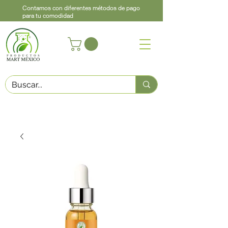
Contamos con diferentes métodos de pago
para tu comodidad
Acerca de
Contacto
Asistencia
Llama
442 460 9368