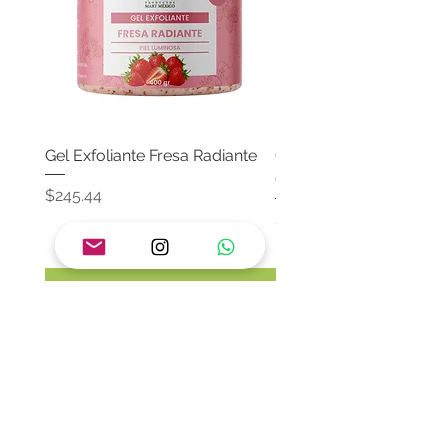
Gel Exfoliante Fresa Radiante
Crema Neutra Con FPS
Corporal & Facial
Precio
$245.44
Precio
$174.65
Agregar al carrito