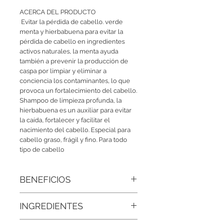
ACERCA DEL PRODUCTO
Evitar la pérdida de cabello. verde
menta y hierbabuena para evitar la
pérdida de cabello en ingredientes
activos naturales, la menta ayuda
también a prevenir la producción de
caspa por limpiar y eliminar a
conciencia los contaminantes, lo que
provoca un fortalecimiento del cabello.
Shampoo de limpieza profunda, la
hierbabuena es un auxiliar para evitar
la caída, fortalecer y facilitar el
nacimiento del cabello. Especial para
cabello graso, frágil y fino. Para todo
tipo de cabello
BENEFICIOS
• Controla el exceso de grasa:
Ayuda a
INGREDIENTES
equilibrar la producción de sebo,
dejando el cuero cabelludo limpio por