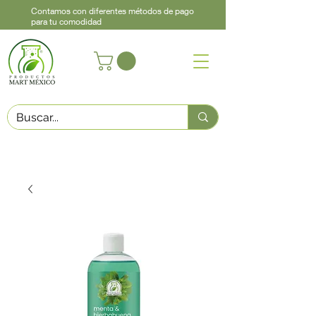
Contamos con diferentes métodos de pago
para tu comodidad
Acerca de
Contacto
Asistencia
Llama
442 460 9368