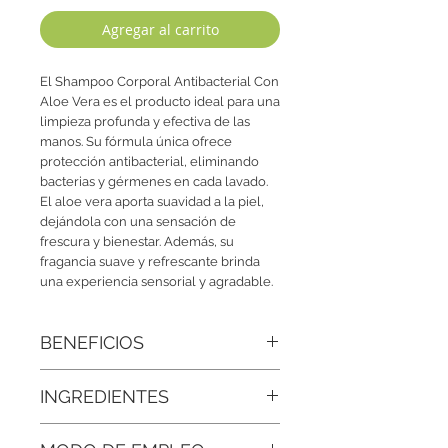
Agregar al carrito
El Shampoo Corporal Antibacterial Con
Aloe Vera es el producto ideal para una
limpieza profunda y efectiva de las
manos. Su fórmula única ofrece
protección antibacterial, eliminando
bacterias y gérmenes en cada lavado.
El aloe vera aporta suavidad a la piel,
dejándola con una sensación de
frescura y bienestar. Además, su
fragancia suave y refrescante brinda
una experiencia sensorial y agradable.
BENEFICIOS
•Protección antibacterial:
Elimina
INGREDIENTES
bacterias y gérmenes de forma efectiva
en cada lavado.
Agua Desionizada, Extracto de Aloe