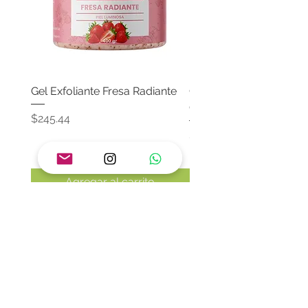
Gel Exfoliante Fresa Radiante
Crema Neutra Con FPS
Corporal & Facial
Precio
$245.44
Precio
$174.65
Agregar al carrito