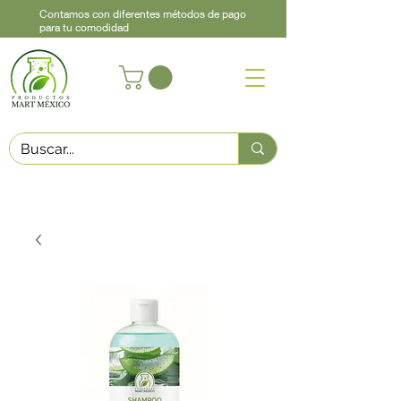
Contamos con diferentes métodos de pago
para tu comodidad
Acerca de
Contacto
Asistencia
Llama
442 460 9368