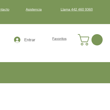
ntacto
Asistencia
Llama
442 460 9368
Favoritos
Entrar