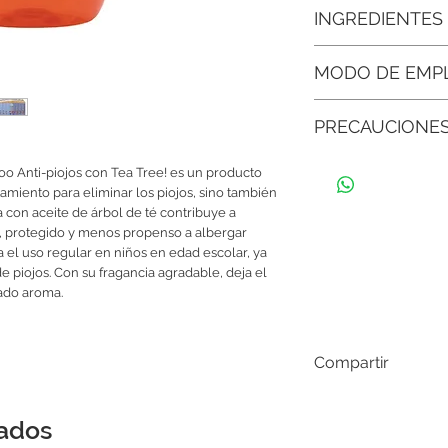
• Elimina piojos y lien
INGREDIENTES
directamente sobre lo
(liendres), eliminánd
Agua Desionizada, Ten
al máximo el riesgo de
MODO DE EMP
Cuasia (Quassia amara)
Agente Estabilizador, 
• Fácil de usar:
Diseñad
Aplicar el producto s
Aceite de soya, Agent
su aplicación no requ
PRECAUCIONE
distribuyendo genero
esencial de melaleuca a
procesos largos.
cuero cabelludo. Enjua
esencial Eucalipto, Gl
Este producto es excl
Parabenos, Fragancia
• Seguridad:
Sus comp
poo Anti-piojos con Tea Tree! es un producto
alcance de los niños. 
seleccionados para of
amiento para eliminar los piojos, sino también
caso de que suceda, 
tanto en niños como e
con aceite de árbol de té contribuye a
signos de irritación o
, protegido y menos propenso a albergar
con un especialista.
• Efecto preventivo:
N
a el uso regular en niños en edad escolar, ya
correctivo, sino tamb
e piojos. Con su fragancia agradable, deja el
contribuye a mantener
cado aroma.
protegido y menos pro
• Mejora la salud del 
Compartir
de parásitos e irritac
y equilibrado, lo que 
con mejor aspecto y p
infestaciones.
nados