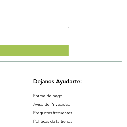
Crema Neutra Con FPS 30 Co
Precio
$174.65
Dejanos Ayudarte:
Forma de pago
Aviso de Privacidad
Preguntas frecuentes
Políticas de la tienda