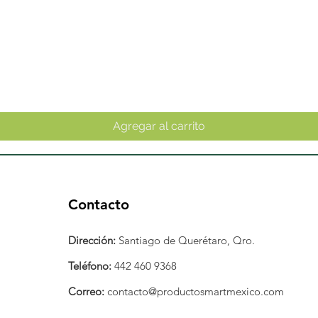
Vista rápida
Agregar al carrito
Contacto
Dirección:
Santiago de Querétaro, Qro.
Teléfono:
442 460 9368
Correo:
contacto@productosmartmexico.com