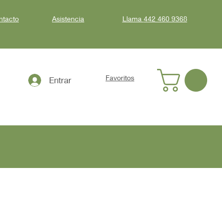
ntacto
Asistencia
Llama
442 460 9368
Favoritos
Entrar