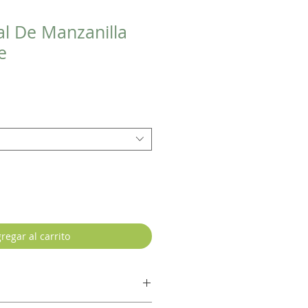
al De Manzanilla
e
regar al carrito