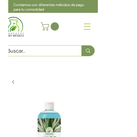
Contamos con diferentes métodos de pago
para tu comodidad
Acerca de
Contacto
Asistencia
Llama
442 460 9368