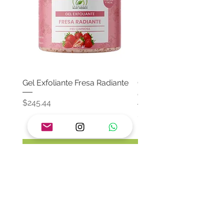
Gel Exfoliante Fresa Radiante
Crema Neutra Con FPS
Corporal & Facial
Precio
$245.44
Precio
$174.65
Agregar al carrito