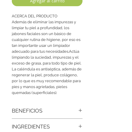
Agregar al carrito
ACERCA DEL PRODUCTO
Además de eliminar las impurezas y
limpiar tu piel a profundidad, los
jabones faciales son un básico de
cualquier rutina de higiene, por eso es
tan importante usar un limpiador
adecuado para tus necesidades.Actúa
limpiando la suciedad, impurezas y el
exceso de grasa, para todo tipo de piel.
La caléndula es antiséptica, además de
regenerar la piel, produce colágeno,
por lo que es muy recomendable para
pies y manos agrietadas, pieles
quemadas (superficiales).
BENEFICIOS
Limpia a profundidad
INGREDIENTES
Suave con la piel