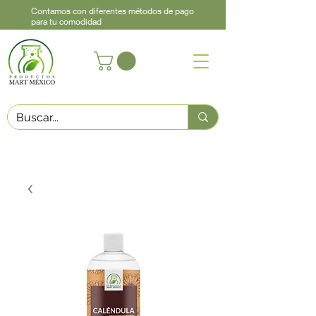
Contamos con diferentes métodos de pago
para tu comodidad
Acerca de
Contacto
Asistencia
Llama
442 460 9368