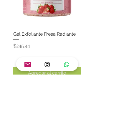
Gel Exfoliante Fresa Radiante
Crema Neutra Con FPS
Corporal & Facial
Precio
$245.44
Precio
$174.65
Agregar al carrito