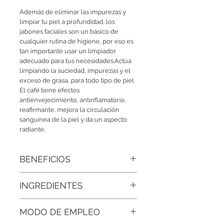
Además de eliminar las impurezas y
limpiar tu piel a profundidad, los
jabones faciales son un básico de
cualquier rutina de higiene, por eso es
tan importante usar un limpiador
adecuado para tus necesidades.Actúa
limpiando la suciedad, impurezas y el
exceso de grasa, para todo tipo de piel.
El café tiene efectos
antienvejecimiento, antinflamatorio,
reafirmante, mejora la circulación
sanguínea de la piel y da un aspecto
radiante.
BENEFICIOS
Estimula la circulación•
INGREDIENTES
Antiinflamatorio
Reafirma la piel
Agua desmineralizada, Extracto de
Hidrata
MODO DE EMPLEO
Café, Colágeno, Orgánico de Aloe
Aspecto radiante