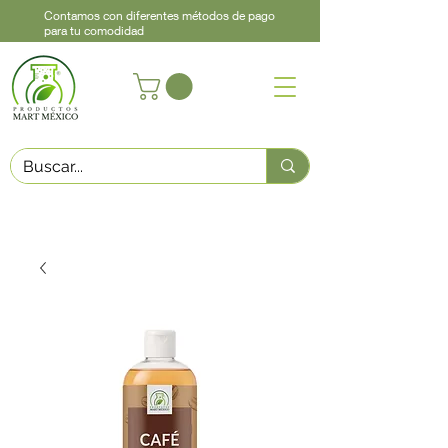
Contamos con diferentes métodos de pago
para tu comodidad
Acerca de
Contacto
Asistencia
Llama
442 460 9368